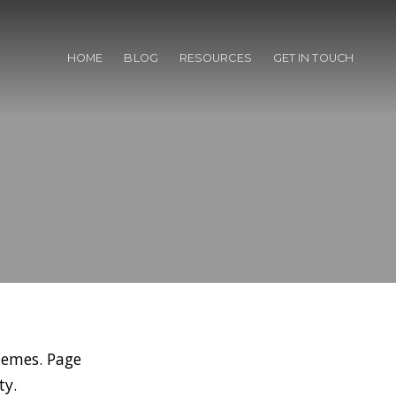
HOME
BLOG
RESOURCES
GET IN TOUCH
hemes. Page
ty.