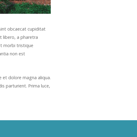
 sint obcaecat cupiditat
t libero, a pharetra
nt morbi tristique
antia non est
e et dolore magna aliqua.
is parturient. Prima luce,